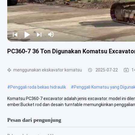
PC360-7 36 Ton Digunakan Komatsu Excavator
menggunakan ekskavator komatsu
2025-07-22
1
#
Penggali roda bekas hidraulik
#
Penggali Komatsu yang Digunaka
Komatsu PC360-7 excavator adalah jenis excavator. model ini dil
ember.Bucket rod dan desain turntable memungkinkan penggalian y
Pesan dari pengunjung