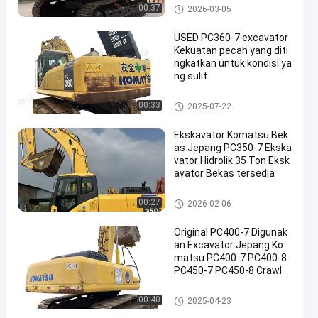
Ekskavator Caterpillar bekas
00:37
2026-03-05
USED PC360-7 excavator
Kekuatan pecah yang diti
ngkatkan untuk kondisi ya
ng sulit
menggunakan ekskavator ko
00:33
2025-07-22
matsu
Ekskavator Komatsu Bek
as Jepang PC350-7 Ekska
vator Hidrolik 35 Ton Eksk
avator Bekas tersedia
menggunakan ekskavator ko
00:27
2026-02-06
matsu
Original PC400-7 Digunak
an Excavator Jepang Ko
matsu PC400-7 PC400-8
PC450-7 PC450-8 Crawler
Excavator Dalam Kualitas
Tinggi Dijual
menggunakan ekskavator ko
00:40
2025-04-23
matsu