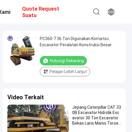
Quote Request
Kami
Suatu
PC360-7 36 Ton Digunakan Komatsu
Excavator Peralatan Konstruksi Besar
Hubungi Sekarang
Pelajari Lebih Lanjut
Video Terkait
Jepang Caterpillar CAT 33
0B Excavator Hidrolik Exc
avator 30 Ton Excavator
Bekas Laris Manis Tersed
ia