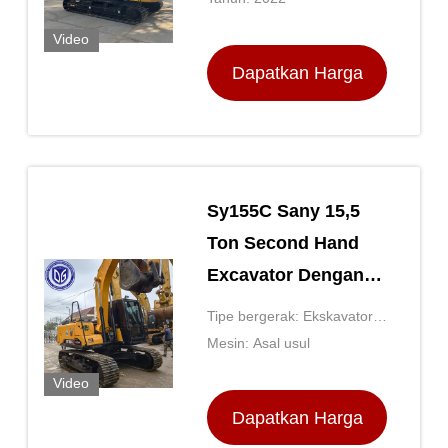
Video
Dapatkan Harga
Terbaik
Sy155C Sany 15,5
Ton Second Hand
Excavator Dengan
Konsumsi Bahan
Tipe bergerak: Ekskavator
Bakar Optimal
Perayap
Mesin: Asal usul
Video
Dapatkan Harga