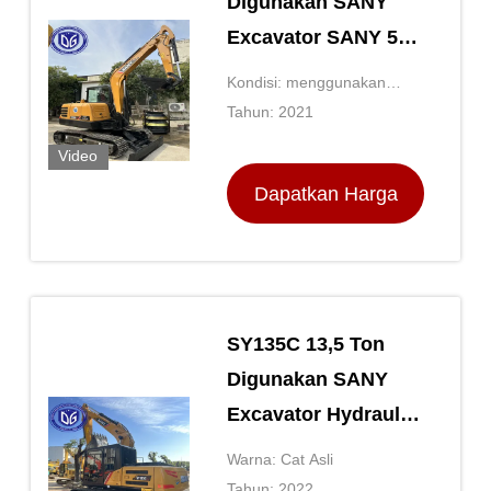
Digunakan SANY
Excavator SANY 55C
Pro Backhoe
Kondisi: menggunakan
Hydraulic Crawler
backhoe mini
Tahun: 2021
Excavator
Video
Dapatkan Harga
Terbaik
SY135C 13,5 Ton
Digunakan SANY
Excavator Hydraulic
Backhoe Crawler
Warna: Cat Asli
Excavator
Tahun: 2022